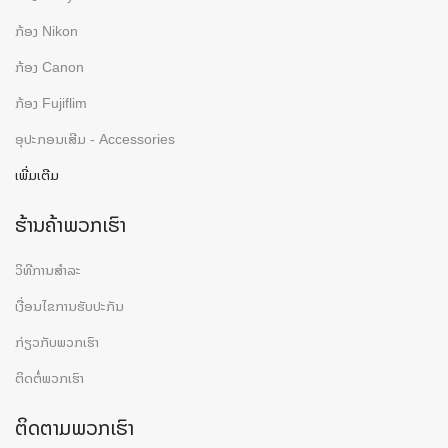
ກ້ອງ Nikon
ກ້ອງ Canon
ກ້ອງ Fujiflim
ອຸປະກອນເສີມ - Accessories
ເພີ່ມເຕີມ
ຮ້ານຄ້າພວກເຮົາ
ວິທີການສຳລະ
ເງື່ອນໄຂການຮັບປະກັນ
ກ່ຽວກັບພວກເຮົາ
ຕິດຕໍ່ພວກເຮົາ
ຕິດຕາມພວກເຮົາ