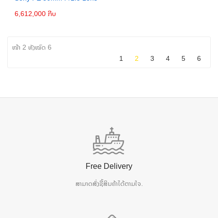
6,612,000 ກີບ
ຕິດຕໍ່
ໜ້າ 2 ທັງໝົດ 6
1
2
3
4
5
6
Free Delivery
ສາມາດສັ່ງຊື້ສິນຄ້າໄດ້ຕາມໃຈ.