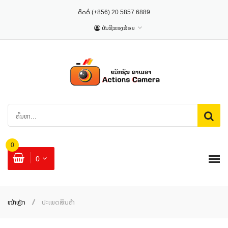
ຕິດຕໍ່:
(+856) 20 5857 6889
ບັນຊີຂອງຂ້ອຍ
0
0
ໜ້າຫຼັກ
ປະເພດສິນຄ້າ