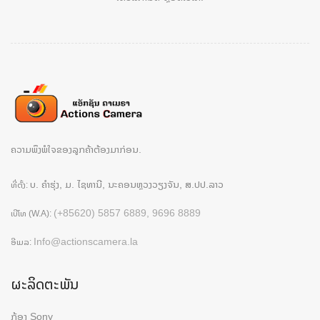
ຄວາມພຶງພໍໃຈຂອງລູກຄ້າຕ້ອງມາກ່ອນ.
ບ. ຄຳຮຸ່ງ, ມ. ໄຊທານີ, ນະຄອນຫຼວງວຽງຈັນ, ສ.ປປ.ລາວ
ທີ່ຕັ້ງ:
(+85620) 5857 6889, 9696 8889
ເບີໂທ (W.A):
Info@actionscamera.la
ອີເມລ:
ຜະລິດຕະພັນ
ກ້ອງ Sony