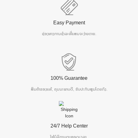
Easy Payment
ຊ່ອງທາງການຊຳລະທີ່ແສນຈະງ່າຍດາຍ.
100% Guarantee
ສິນຄ້າຂອງແທ້, ຄຸນນະພາບດີ, ຮັບປະກັນສູນໂດຍກົງ.
24/7 Help Center
ໃຫ້ບໍລິການຕະຫຼອດເວລາ.