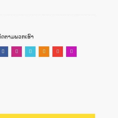
ຕິດຕາມພວກເຮົາ