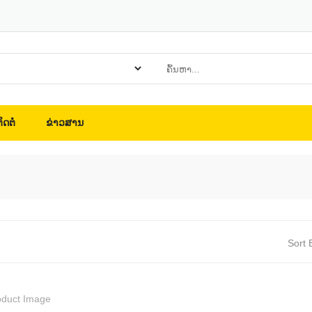
ິດຕໍ່
ຂ່າວສານ
Sort 