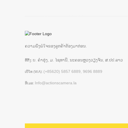
ຄວາມພຶງພໍໃຈຂອງລູກຄ້າຕ້ອງມາກ່ອນ.
ບ. ຄຳຮຸ່ງ, ມ. ໄຊທານີ, ນະຄອນຫຼວງວຽງຈັນ, ສ.ປປ.ລາວ
ທີ່ຕັ້ງ:
(+85620) 5857 6889, 9696 8889
ເບີໂທ (W.A):
Info@actionscamera.la
ອີເມລ: