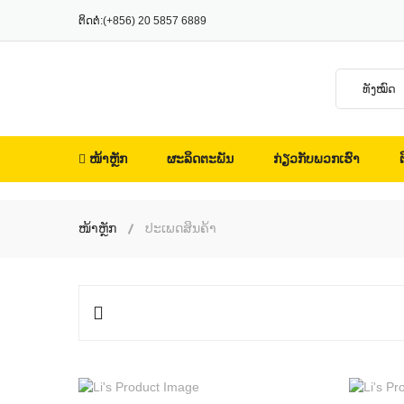
ຕິດຕໍ່:
(+856) 20 5857 6889
ໜ້າຫຼັກ
ຜະລິດຕະພັນ
ກ່ຽວກັບພວກເຮົາ
ຕ
ໜ້າຫຼັກ
ປະເພດສິນຄ້າ