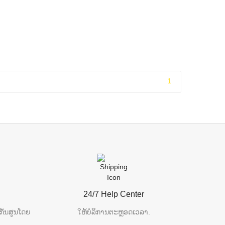
1
24/7 Help Center
ກັນສູນໂດຍ
ໃຫ້ບໍລິການຕະຫຼອດເວລາ.