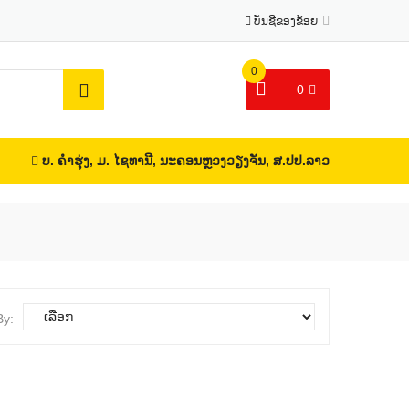
ບັນຊີຂອງຂ້ອຍ
0
0
ບ. ຄຳຮຸ່ງ, ມ. ໄຊທານີ, ນະຄອນຫຼວງວຽງຈັນ, ສ.ປປ.ລາວ
By: