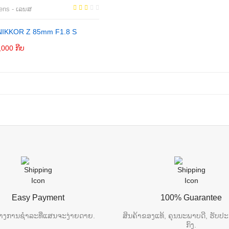
ens - ເລນສ
NIKKOR Z 85mm F1.8 S
,000 ກີບ
ຕິດຕໍ່
Easy Payment
100% Guarantee
າງການຊຳລະທີ່ແສນຈະງ່າຍດາຍ.
ສິນຄ້າຂອງແທ້, ຄຸນນະພາບດີ, ຮັບປະ
ກົງ.