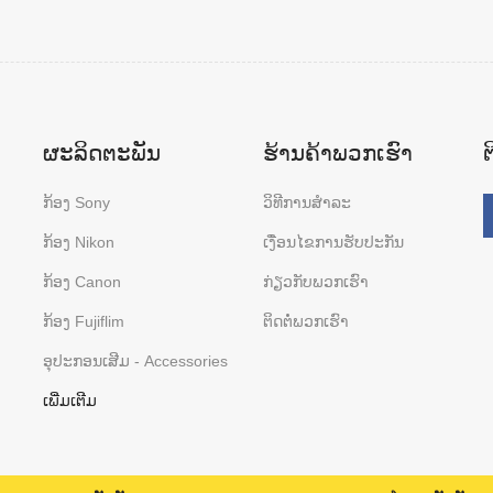
ຜະລິດຕະພັນ
ຮ້ານຄ້າພວກເຮົາ
ກ້ອງ Sony
ວິທີການສຳລະ
ກ້ອງ Nikon
ເງື່ອນໄຂການຮັບປະກັນ
ກ້ອງ Canon
ກ່ຽວກັບພວກເຮົາ
ກ້ອງ Fujiflim
ຕິດຕໍ່ພວກເຮົາ
ອຸປະກອນເສີມ - Accessories
ເພີ່ມເຕີມ