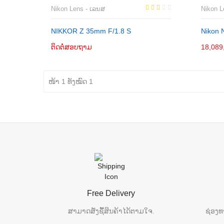
Nikon Lens - ເລນສ
Nikon L
NIKKOR Z 35mm F/1.8 S
Nikon 
ຕິດຕໍ່ສອບຖາມ
ເພີ່ມເຂົ້າກະຕ່າ
18,089
ໜ້າ 1 ທັງໝົດ 1
Free Delivery
ສາມາດສັ່ງຊື້ສິນຄ້າໄດ້ຕາມໃຈ.
ຊ່ອງທ