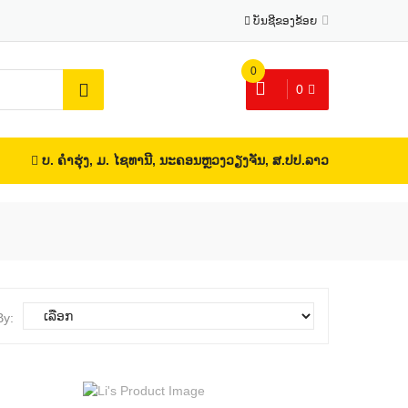
ບັນຊີຂອງຂ້ອຍ
0
0
ບ. ຄຳຮຸ່ງ, ມ. ໄຊທານີ, ນະຄອນຫຼວງວຽງຈັນ, ສ.ປປ.ລາວ
By: