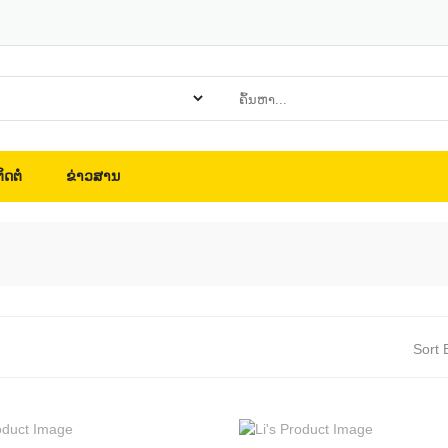
ິດຕໍ່
ຂ່າວສານ
Sort 