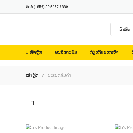
ຕິດຕໍ່:
(+856) 20 5857 6889
ໜ້າຫຼັກ
ຜະລິດຕະພັນ
ກ່ຽວກັບພວກເຮົາ
ຕ
ໜ້າຫຼັກ
ປະເພດສິນຄ້າ