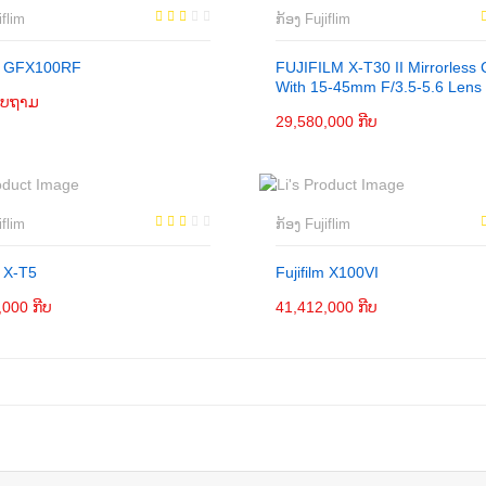
iflim
ກ້ອງ Fujiflim
lm GFX100RF
FUJIFILM X-T30 II Mirrorless
With 15-45mm F/3.5-5.6 Lens
ສອບຖາມ
ມເຂົ້າກະຕ່າ
29,580,000 ກີບ
ເພີ່ມເຂົ້າກະຕ່າ
iflim
ກ້ອງ Fujiflim
m X-T5
Fujifilm X100VI
,000 ກີບ
ຕິດຕໍ່
41,412,000 ກີບ
ເພີ່ມເຂົ້າກະຕ່າ