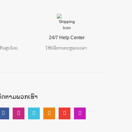
24/7 Help Center
ກັນສູນໂດຍ
ໃຫ້ບໍລິການຕະຫຼອດເວລາ.
ຕິດຕາມພວກເຮົາ