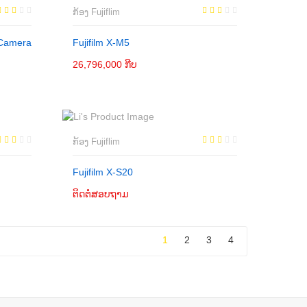
ກ້ອງ Fujiflim
 Camera
Fujifilm X-M5
26,796,000 ກີບ
ເພີ່ມເຂົ້າກະຕ່າ
ກ້ອງ Fujiflim
Fujifilm X-S20
ຕິດຕໍ່ສອບຖາມ
ຕິດຕໍ່
1
2
3
4