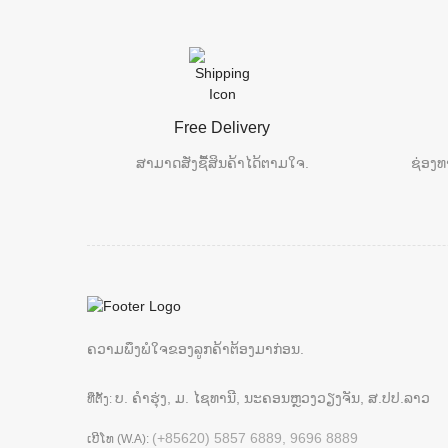
Free Delivery
ສາມາດສັ່ງຊື້ສິນຄ້າໄດ້ຕາມໃຈ.
ຊ່ອງທ
ຄວາມພຶງພໍໃຈຂອງລູກຄ້າຕ້ອງມາກ່ອນ.
ບ. ຄຳຮຸ່ງ, ມ. ໄຊທານີ, ນະຄອນຫຼວງວຽງຈັນ, ສ.ປປ.ລາວ
ທີ່ຕັ້ງ:
(+85620) 5857 6889, 9696 8889
ເບີໂທ (W.A):