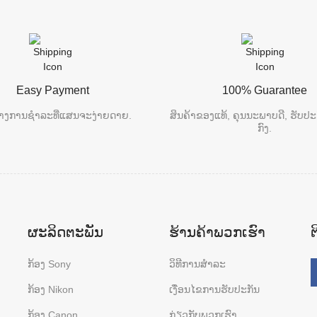
Easy Payment
100% Guarantee
າງການຊຳລະທີ່ແສນຈະງ່າຍດາຍ.
ສິນຄ້າຂອງແທ້, ຄຸນນະພາບດີ, ຮັບປະ
ກົງ.
ຜະລິດຕະພັນ
ຮ້ານຄ້າພວກເຮົາ
ກ້ອງ Sony
ວິທີການສຳລະ
ກ້ອງ Nikon
ເງື່ອນໄຂການຮັບປະກັນ
ກ້ອງ Canon
ກ່ຽວກັບພວກເຮົາ