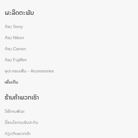
ຜະລິດຕະພັນ
ກ້ອງ Sony
ກ້ອງ Nikon
ກ້ອງ Canon
ກ້ອງ Fujiflim
ອຸປະກອນເສີມ - Accessories
ເພີ່ມເຕີມ
ຮ້ານຄ້າພວກເຮົາ
ວິທີການສຳລະ
ເງື່ອນໄຂການຮັບປະກັນ
ກ່ຽວກັບພວກເຮົາ