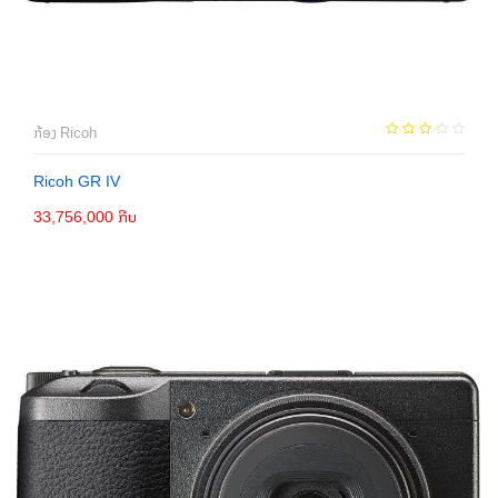
ກ້ອງ Ricoh
Ricoh GR IV
33,756,000 ກີບ
ເພີ່ມເຂົ້າກະຕ່າ