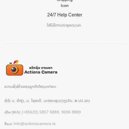
24/7 Help Center
ໃຫ້ບໍລິການຕະຫຼອດເວລາ.
ຄວາມພຶງພໍໃຈຂອງລູກຄ້າຕ້ອງມາກ່ອນ.
ບ. ຄຳຮຸ່ງ, ມ. ໄຊທານີ, ນະຄອນຫຼວງວຽງຈັນ, ສ.ປປ.ລາວ
ທີ່ຕັ້ງ:
(+85620) 5857 6889, 9696 8889
ເບີໂທ (W.A):
Info@actionscamera.la
ອີເມລ: