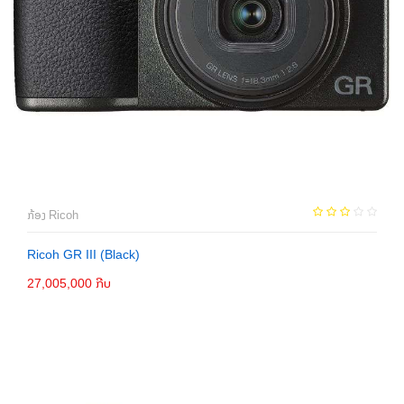
ກ້ອງ Ricoh
Ricoh GR III (Black)
27,005,000 ກີບ
ເພີ່ມເຂົ້າກະຕ່າ