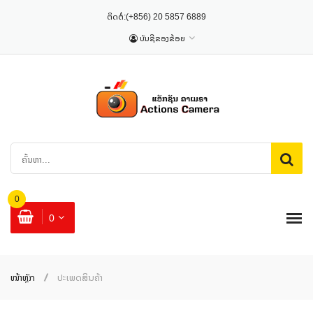
ຕິດຕໍ່:
(+856) 20 5857 6889
ບັນຊີຂອງຂ້ອຍ
0
0
ໜ້າຫຼັກ
ປະເພດສິນຄ້າ