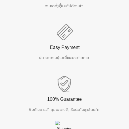
ສາມາດສັ່ງຊື້ສິນຄ້າໄດ້ຕາມໃຈ.
Easy Payment
ຊ່ອງທາງການຊຳລະທີ່ແສນຈະງ່າຍດາຍ.
100% Guarantee
ສິນຄ້າຂອງແທ້, ຄຸນນະພາບດີ, ຮັບປະກັນສູນໂດຍກົງ.