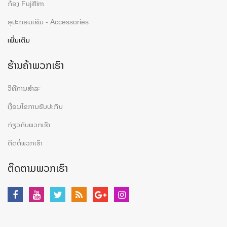
ກ້ອງ Fujiflim
ອຸປະກອນເສີມ - Accessories
ເພີ່ມເຕີມ
ຮ້ານຄ້າພວກເຮົາ
ວິທີການສຳລະ
ເງື່ອນໄຂການຮັບປະກັນ
ກ່ຽວກັບພວກເຮົາ
ຕິດຕໍ່ພວກເຮົາ
ຕິດຕາມພວກເຮົາ