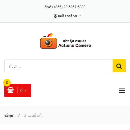
ຕິດຕໍ່:
(+856) 20 5857 6889
ບັນຊີຂອງຂ້ອຍ
0
0
ໜ້າຫຼັກ
ປະເພດສິນຄ້າ