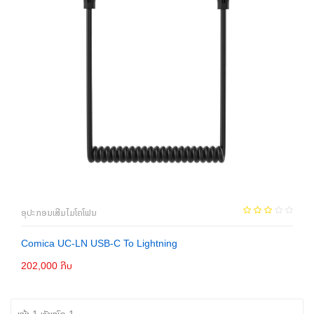
ອຸປະກອນເສີມໄມໂຄໂຟນ
Comica UC-LN USB-C To Lightning
202,000 ກີບ
ເພີ່ມເຂົ້າກະຕ່າ
ໜ້າ 1 ທັງໝົດ 1