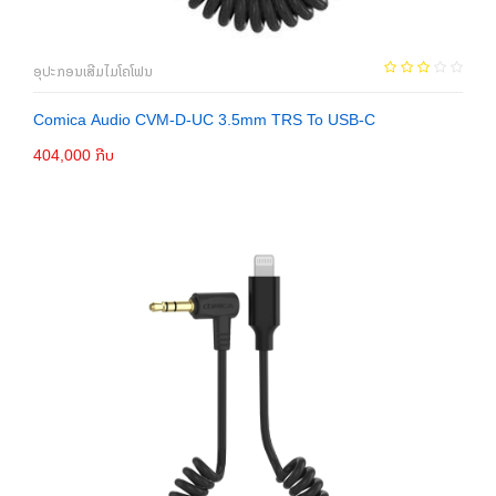
ອຸປະກອນເສີມໄມໂຄໂຟນ
Comica Audio CVM-D-UC 3.5mm TRS To USB-C
404,000 ກີບ
ເພີ່ມເຂົ້າກະຕ່າ