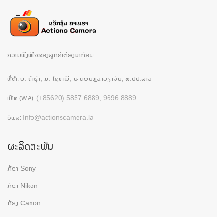
ຄວາມພຶງພໍໃຈຂອງລູກຄ້າຕ້ອງມາກ່ອນ.
ບ. ຄຳຮຸ່ງ, ມ. ໄຊທານີ, ນະຄອນຫຼວງວຽງຈັນ, ສ.ປປ.ລາວ
ທີ່ຕັ້ງ:
(+85620) 5857 6889, 9696 8889
ເບີໂທ (W.A):
Info@actionscamera.la
ອີເມລ:
ຜະລິດຕະພັນ
ກ້ອງ Sony
ກ້ອງ Nikon
ກ້ອງ Canon