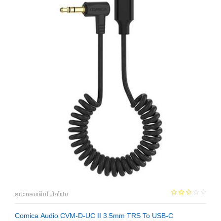
ອຸປະກອນເສີມໄມໂຄໂຟນ
Comica Audio CVM-D-UC II 3.5mm TRS To USB-C