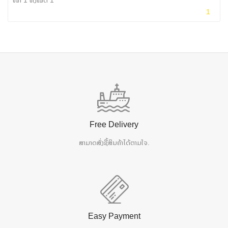
1
Free Delivery
ສາມາດສັ່ງຊື້ສິນຄ້າໄດ້ຕາມໃຈ.
Easy Payment