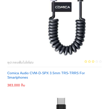
ອຸປະກອນເສີມໄມໂຄໂຟນ
Comica Audio CVM-D-SPX 3.5mm TRS-TRRS For
Smartphones
383,000 ກີບ
ເພີ່ມເຂົ້າກະຕ່າ