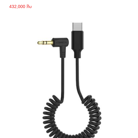
432,000 ກີບ
ເພີ່ມເຂົ້າກະຕ່າ