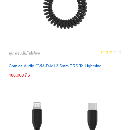
ອຸປະກອນເສີມໄມໂຄໂຟນ
Comica Audio CVM-D-MI 3.5mm TRS To Lightning
480,000 ກີບ
ເພີ່ມເຂົ້າກະຕ່າ