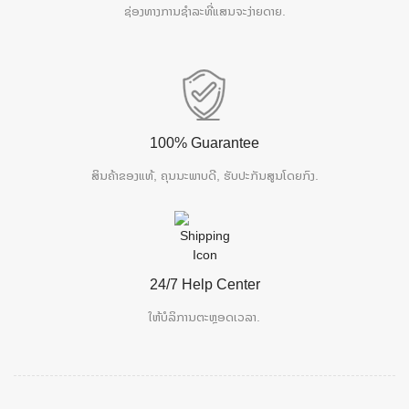
ຊ່ອງທາງການຊຳລະທີ່ແສນຈະງ່າຍດາຍ.
100% Guarantee
ສິນຄ້າຂອງແທ້, ຄຸນນະພາບດີ, ຮັບປະກັນສູນໂດຍກົງ.
24/7 Help Center
ໃຫ້ບໍລິການຕະຫຼອດເວລາ.