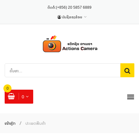
ຕິດຕໍ່:
(+856) 20 5857 6889
ບັນຊີຂອງຂ້ອຍ
0
0
ໜ້າຫຼັກ
ປະເພດສິນຄ້າ