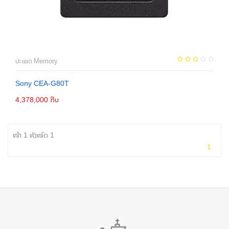
ປະເພດ Memory
Sony CEA-G80T
4,378,000 ກີບ
ເພີ່ມເຂົ້າກະຕ່າ
ໜ້າ 1 ທັງໝົດ 1
1