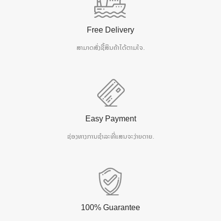
Free Delivery
ສາມາດສັ່ງຊື້ສິນຄ້າໄດ້ຕາມໃຈ.
Easy Payment
ຊ່ອງທາງການຊຳລະທີ່ແສນຈະງ່າຍດາຍ.
100% Guarantee