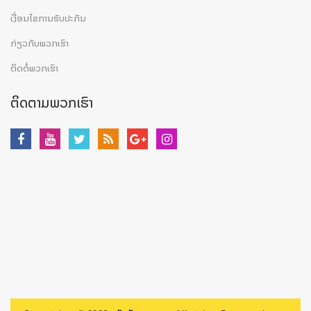
ເງື່ອນໄຂການຮັບປະກັນ
ກ່ຽວກັບພວກເຮົາ
ຕິດຕໍ່ພວກເຮົາ
ຕິດຕາມພວກເຮົາ