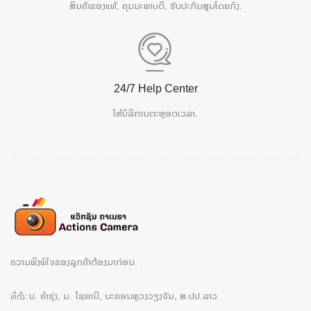
ສິນຄ້າຂອງແທ້, ຄຸນນະພາບດີ, ຮັບປະກັນສູນໂດຍກົງ.
24/7 Help Center
ໃຫ້ບໍລິການຕະຫຼອດເວລາ.
ຄວາມພຶງພໍໃຈຂອງລູກຄ້າຕ້ອງມາກ່ອນ.
ບ. ຄຳຮຸ່ງ, ມ. ໄຊທານີ, ນະຄອນຫຼວງວຽງຈັນ, ສ.ປປ.ລາວ
ທີ່ຕັ້ງ: