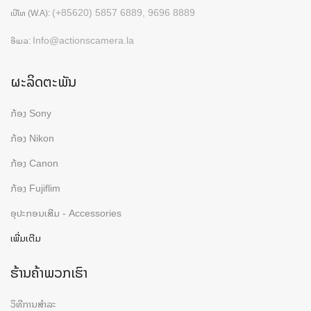
(+85620) 5857 6889, 9696 8889
ເບີໂທ (W.A):
Info@actionscamera.la
ອີເມລ:
ຜະລິດຕະພັນ
ກ້ອງ Sony
ກ້ອງ Nikon
ກ້ອງ Canon
ກ້ອງ Fujiflim
ອຸປະກອນເສີມ - Accessories
ເພີ່ມເຕີມ
ຮ້ານຄ້າພວກເຮົາ
ວິທີການສຳລະ