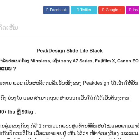
Facebook
Twitter
Google +
Ins
ິດເຫັນ
PeakDesign Slide Lite Black
ລັບປະເພດກ້ອງ Mirroless, ເຊັ່ນ sony A7 Series, Fujifilm X, Canon E
ູນແບບ ?
ານ ແລະ ເປັນຜະລິດຕະພັນອັນໜຶ່ງຂອງ Peakdesign ໄດ້ເຮັດໃຫ້ບັນດາ
ດຍກົງ ວ່ອງໄວ ແລະ ສາມາດຖອດສາຍອອກເມື່ອໃດ໋ກໍໄດ້ເມື່ອຕ້ອງການ!
0+ lbs ຫຼື 90kg .
່ດ້ານລຸ່ມຂອງກ້ອງ ກໍຄື 1 ການອອກແບບສຸດທ້າຍທີ່ທັນສະໄໝແລະແຖມມາພ້ອ
າໃສ່ກັນປົກກະຕິນັ້ນ ເມື່ອເວລາພາຍຢູ່ ເຫັນໄດ້ວ່າ ໜ້າຈໍຂອງກ້ອງ ແລະລ