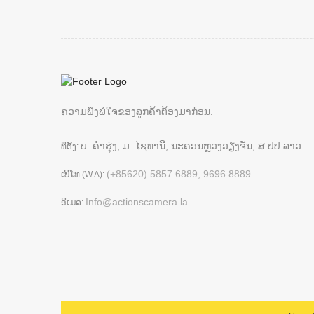
ຄວາມພຶງພໍໃຈຂອງລູກຄ້າຕ້ອງມາກ່ອນ.
ບ. ຄຳຮຸ່ງ, ມ. ໄຊທານີ, ນະຄອນຫຼວງວຽງຈັນ, ສ.ປປ.ລາວ
ທີ່ຕັ້ງ:
(+85620) 5857 6889, 9696 8889
ເບີໂທ (W.A):
Info@actionscamera.la
ອີເມລ: