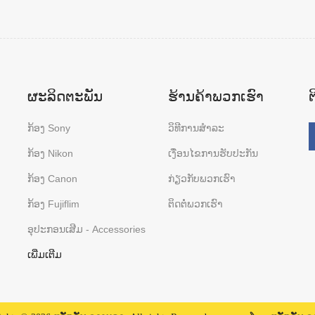
ຜະລິດຕະພັນ
ຮ້ານຄ້າພວກເຮົາ
ກ້ອງ Sony
ວິທີການສຳລະ
ກ້ອງ Nikon
ເງື່ອນໄຂການຮັບປະກັນ
ກ້ອງ Canon
ກ່ຽວກັບພວກເຮົາ
ກ້ອງ Fujiflim
ຕິດຕໍ່ພວກເຮົາ
ອຸປະກອນເສີມ - Accessories
ເພີ່ມເຕີມ