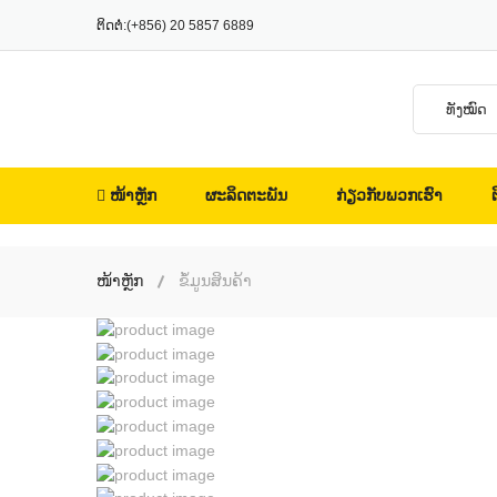
ຕິດຕໍ່:
(+856) 20 5857 6889
ໜ້າຫຼັກ
ຜະລິດຕະພັນ
ກ່ຽວກັບພວກເຮົາ
ຕ
ໜ້າຫຼັກ
ຂໍ້ມູນສິນຄ້າ