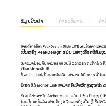
ຂໍ້ມູນສິນຄ້າ
ຄຳອະທິບາຍ
ຄຳຄ
ສາຍຄ້ອງຄໍກ້ອງ PeakDesign Slide LITE ,ຊະນິດກາງເໜາະສໍາ
ເປັນຫຍັງ PeakDesign ແມ່ນ 1ທາງເລືອກທີ່ສົມບ
ເພາະມາພ້ອມກັບການອອກແບບທີ່ ແຂງແຮງ ກະທັດຮັດ ທົນທ
ໃຊ້ຜະລິດຕະພັນນີ້!
ຂໍ້ archor Link ນ້ອຍກະທັດຮັດ, ສາມາດຕໍ່ກັບສາຍໄດ້ໂ
ພິເສດ ຂໍ້ຕໍ່
archor Link ສາມາດຮັບນໍ້າໜັກສູງສຸດເຖິງ 20
ພິເສດໄປກວ່ານັ້ນ Archor Mout , ແມ່ນ 1 ຫົວ ນ້ອຍໆ ຢູ
ໂດຍປົກກະຕິແລ້ວ ສາຍຄ້ອງຄໍ ໃນແບບດັ້ງເດີມ ຫຼື ທີ່ເຮົ