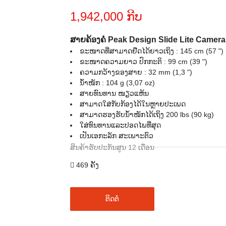
1,942,000 ກີບ
ສາຍຄ້ອງຄໍ Peak Design Slide Lite Camera
ຂະໜາດທີ່ສາມາດຢືດໄດ້ຍາວເຖິງ : 145 cm (57 ")
ຂະໜາດຄວາມຍາວ ປົກກະຕິ : 99 cm (39 ")
ຄວາມກວ້າງຂອງສາຍ : 32 mm (1,3 ")
ນໍ້າໜັກ : 104 g (3,07 oz)
ສາຍທົນທານ ໜຽວແຫ້ນ
ສາມາດໃສ່ກັບກ້ອງໄດ້ໃນຫຼາຍປະເພດ
ສາມາດຮອງຮັບນໍ້າໜັກໄດ້ເຖິງ 200 lbs (90 kg)
ໃສ່ທົນທານແລະປອດໄພທີ່ສຸດ
ເປັນເອກະລັກ ສະເພາະຕົວ
ສິນຄ້າຮັບປະກັນສູນ 12 ເດືອນ
469 ຄັ້ງ
ຕິດຕໍ່