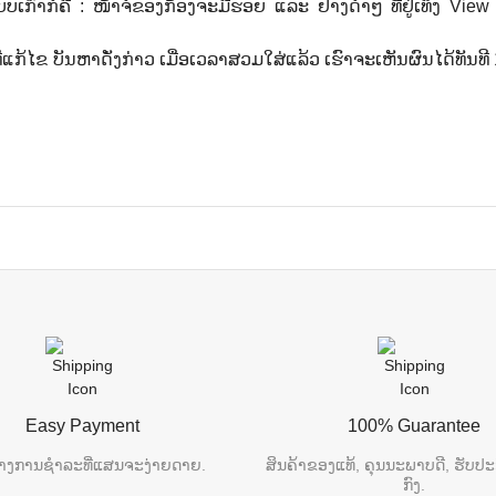
ບເກົ່າກໍຄື : ໜ້າຈໍຂອງກ້ອງຈະມີຮອຍ ແລະ ຢາງດໍາໆ ທີ່ຢູ່ເທິງ View 
ີ່ແກ້ໄຂ ບັນຫາດັ່ງກ່າວ ເມື່ອເວລາສວມໃສ່ແລ້ວ ເຮົາຈະເຫັນຜົນໄດ້ທັນທ
Easy Payment
100% Guarantee
າງການຊຳລະທີ່ແສນຈະງ່າຍດາຍ.
ສິນຄ້າຂອງແທ້, ຄຸນນະພາບດີ, ຮັບປະ
ກົງ.