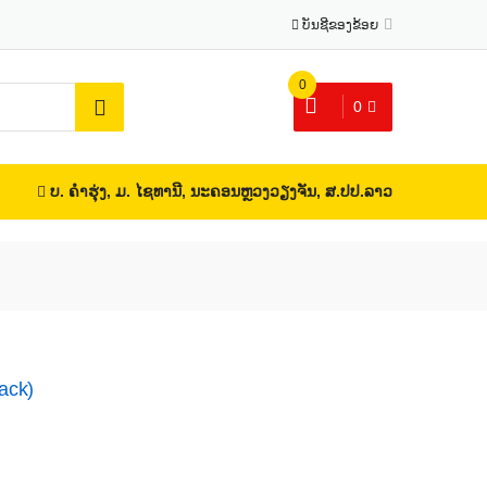
ບັນຊີຂອງຂ້ອຍ
0
0
ບ. ຄຳຮຸ່ງ, ມ. ໄຊທານີ, ນະຄອນຫຼວງວຽງຈັນ, ສ.ປປ.ລາວ
ack)