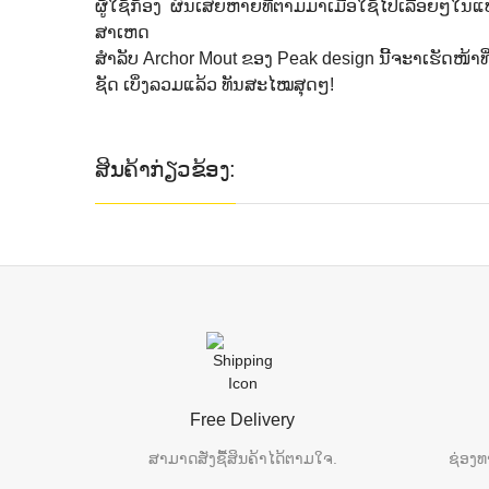
ຜູ້ໃຊ້ກ້ອງ ຜົນເສຍຫາຍທີ່ຕາມມາເມື່ອໃຊ້ໄປເລື້ອຍໆໃນແບ
ສາເຫດ
ສໍາລັບ Archor Mout ຂອງ Peak design ນີ້ຈະາເຮັດໜ້າທ
ຊັດ ເບິ່ງລວມແລ້ວ ທັນສະໄໝສຸດໆ!
ສິນຄ້າກ່ຽວຂ້ອງ:
Free Delivery
ສາມາດສັ່ງຊື້ສິນຄ້າໄດ້ຕາມໃຈ.
ຊ່ອງທ