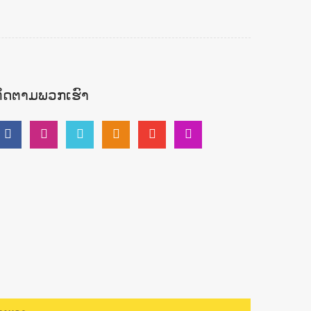
ຕິດຕາມພວກເຮົາ