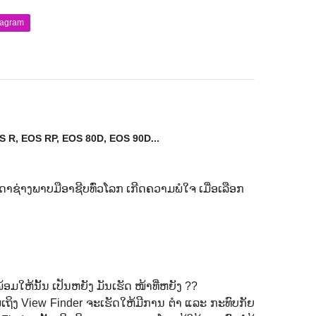
tagram
OS R, EOS RP, EOS 80D, EOS 90D...
ຊ່າງພາບມືອາຊີບທົ່ວໂລກ ເກີດຄວາມພໍໃຈ ເມື່ອເລືອກ
ມໃຫ້ນັ້ນ ເປັນຫຍັງ ມັນເຮັດ ໜ້າທີ່ຫຍັງ ??
ວມເຖິງ View Finder ຈະເຮັດໃຫ້ມີການ ຕໍາ ແລະ ກະທົບກັຍ