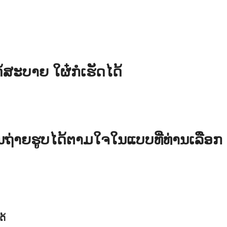
ດ້ສະບາຍ ໃຜ໋ກໍເຮັດໄດ້
່າຍຮູບໄດ້ຕາມໃຈໃນແບບທີ່ທ່ານເລືອກ
ດ້