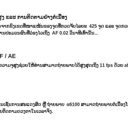
ງ ແລະ ການຕິດຕາມຢ່າງຕໍ່ເນື່ອງ
ມາຈາກຂົງເຂດທີ່ໜາແໜ້ນຂອງຈຸດທີ່ກວດຈັບໄລຍະ 425 ຈຸດ ແລະ ຈຸດກວ
ານປະມວນຜົນທີ່ວ່ອງໄວເຖິງ AF 0.02 ວິນາທີເທົ່ານັ້ນ...
F / AE
ຸສູງຊ່ວຍໃຫ້ທ່ານສາມາດຖ່າຍພາບໄດ້ສູງສຸດເຖິງ 11 fps ດ້ວຍ after
ວນເຊັ່ນການສະແດງສົດ ຫຼື ຖ່າຍພາບ α6100 ສາມາດຖ່າຍພາບຕໍ່ເນື່ອງໂດ
ບບຕິດຕາມດວງຕາໃນເວລາຈິງ.