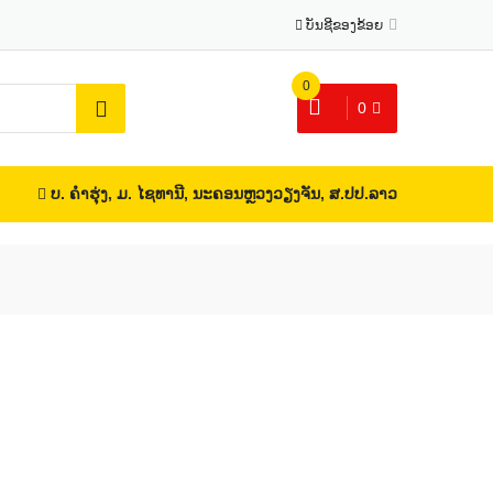
ບັນຊີຂອງຂ້ອຍ
0
0
ບ. ຄຳຮຸ່ງ, ມ. ໄຊທານີ, ນະຄອນຫຼວງວຽງຈັນ, ສ.ປປ.ລາວ