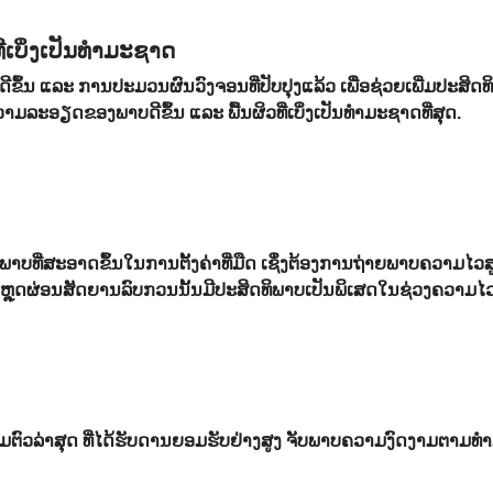
ເບິ່ງເປັນທໍາມະຊາດ
ດີຂຶ້ນ ແລະ ການປະມວນຜົນວົງຈອນທີ່ປັບປຸງແລ້ວ ເພື່ອຊ່ວຍເພີ່ມປະສ
າມລະອຽດຂອງພາບດີຂຶ້ນ ແລະ ພື້ນຜິວທີ່ເບິ່ງເປັນທໍາມະຊາດທີ່ສຸດ.
າບທີ່ສະອາດຂຶ້ນໃນການຕັ້ງຄ່າທີ່ມືດ ເຊຶ່ງຕ້ອງການຖ່າຍພາບຄວາມໄວສ
ານຫຼຸດຜ່ອນສັດຍານລົບກວນນັ້ນມີປະສິດທິພາບເປັນພິເສດໃນຊ່ວງຄວາມໄ
ຣມຕົວລ່າສຸດ ທີ່ໄດ້ຮັບດານຍອມຮັບຢ່າງສູງ ຈັບພາບຄວາມງົດງາມຕາມ