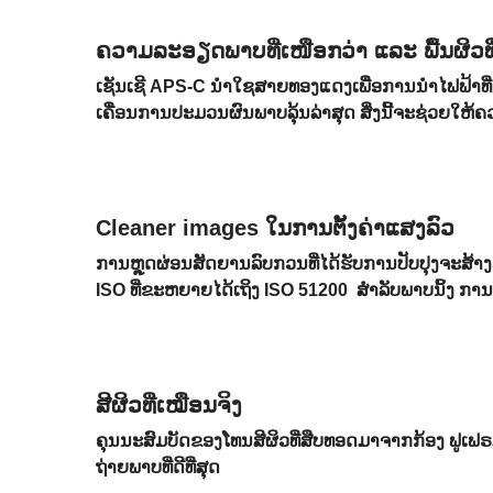
ຄວາມລະອຽດພາບທີ່ເໜືອກວ່າ ແລະ ພື້ນຜິວທີ່
ເຊັນເຊີ APS-C ນໍາໃຊສາຍທອງແດງເພື່ອການນໍາໄຟຟ້າທີ່
ເຄື່ອນການປະມວນຜົນພາບລຸ້ນລ່າສຸດ ສິ່ງນີ້ຈະຊ່ວຍໃຫ້ຄວ
Cleaner images ໃນການຕັ້ງຄ່າແສງລົວ
ການຫຼຸດຜ່ອນສັດຍານລົບກວນທີ່ໄດ້ຮັບການປັບປຸງຈະສ້າງພ
ISO ທີ່ຂະຫຍາຍໄດ້ເຖິງ ISO 51200 ສໍາລັບພາບນິ້ງ ກ
ສີຜິວທີ່ເໝືອນຈິງ
ຄຸນນະສົມບັດຂອງໂທນສີຜິວທີ່ສືບທອດມາຈາກກ້ອງ ຟູເຟ
ຖ່າຍພາບທີ່ດີທີ່ສຸດ