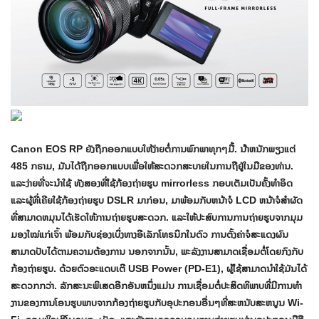
Canon EOS RP ຍັງຖືກອອກແບບໃຫ້ງ່າຍຕໍ່ການພົກພາທຸກໆມື້. ນ້ໍາຫນັກພຽງແຕ່
485 ກຣາມ, ມັນໄດ້ຖືກອອກແບບເພື່ອໃຫ້ສະດວກສະບາຍໃນການຖືຢູ່ໃນມືຂອງທ່ານ.
ແລະ​ງ່າຍ​ທີ່​ຈະ​ນໍາ​ໃຊ້​ ທັງສອງທີ່ໃຊ້ກ້ອງຖ່າຍຮູບ mirrorless ກອບເຕັມເປັນຄັ້ງທໍາອິດ
ແລະຜູ້ທີ່ເຄີຍໃຊ້ກ້ອງຖ່າຍຮູບ DSLR ມາກ່ອນ, ມາພ້ອມກັບຫນ້າຈໍ LCD ຫນ້າຈໍສໍາຜັດ
ທີ່ສາມາດຫມຸນໄດ້ເຮັດໃຫ້ການຖ່າຍຮູບສະດວກ. ແລະໃຫ້ປະສົບການການຖ່າຍຮູບຈາກມຸມ
ມອງໃໝ່ແກ່ເຈົ້າ ພ້ອມກັບຊ່ອງເບິ່ງທາງອີເລັກໂທຣນິກໃນຕົວ ການຕັ້ງຄ່າຈໍສະແດງຜົນ
ສາມາດປັບໄດ້ຕາມຄວາມຕ້ອງການ ນອກຈາກນັ້ນ, ພະລັງງານສາມາດເຊື່ອມຕໍ່ໂດຍກົງກັບ
ກ້ອງຖ່າຍຮູບ. ດ້ວຍຕົວອະແດບເຕີ USB Power (PD-E1), ຜູ້ໃຊ້ສາມາດນຳໃຊ້ມັນໄດ້
ສະດວກກວ່າ. ລັກສະນະພິເສດອີກອັນຫນຶ່ງແມ່ນ ການ​ເຊື່ອມ​ຕໍ່​ປະ​ສິດ​ທິ​ພາບ​ທີ່​ມີ​ການ​ທໍາ​
ງານ​ຂອງ​ການ​ໂອນ​ຮູບ​ພາບ​ຈາກ​ກ້ອງ​ຖ່າຍ​ຮູບ​ກັບ​ອຸ​ປະ​ກອນ​ອື່ນໆ​ທີ່​ສະ​ຫນັບ​ສະ​ຫນູນ Wi​-