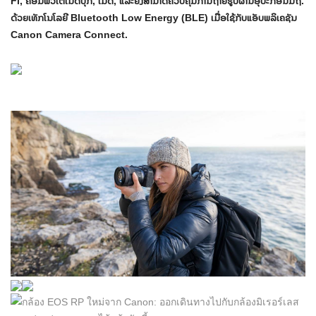
Fi​, ຄອມ​ພິວ​ເຕີ​ໂນ​ດ​ບຸກ​, ເມັດ​, ແລະ​ຍັງ​ສາ​ມາດ​ຄວບ​ຄຸມ​ການ​ຖ່າຍ​ຮູບ​ຜ່ານ​ອຸ​ປະ​ກອນ​ມື​ຖື​.
ດ້ວຍເທັກໂນໂລຍີ Bluetooth Low Energy (BLE) ເມື່ອໃຊ້ກັບແອັບພລິເຄຊັນ
Canon Camera Connect.