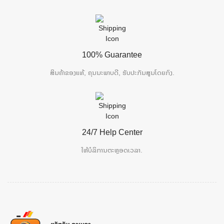
100% Guarantee
ສິນຄ້າຂອງແທ້, ຄຸນນະພາບດີ, ຮັບປະກັນສູນໂດຍກົງ.
24/7 Help Center
ໃຫ້ບໍລິການຕະຫຼອດເວລາ.