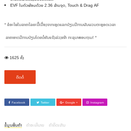
EVF ໃນຕົວພ້ອມດ້ວຍ 2.36 ລ້ານຈຸດ, Touch & Drag AF
* ຂໍອະໄພໃນລາຄາໄລຍະນີ້ເນື່ອງຈາກເຫຼດແລກປ່ຽນມີການຜັນຜວນຕະຫຼອດເວລາ
ລາຄາອາດມີການປ່ຽນໂດຍບໍ່ທັນແຈ້ງລ່ວງໜ້າ ກະລຸນາສອບຖາມ! *
1625 ຄັ້ງ
ຕິດຕໍ່
Facebook
Twitter
Google +
Instagram
ຂໍ້ມູນສິນຄ້າ
ຄຳອະທິບາຍ
ຄຳຄິດເຫັນ