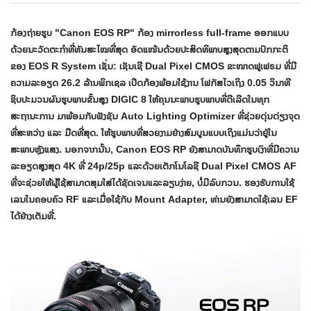
ກ້ອງຖ່າຍຮູບ "Canon EOS RP" ກ້ອງ mirrorless full-frame ອອກແບບ
ດ້ວຍນະວັດຕະກໍາທີ່ທັນສະໄໝທີ່ສຸດ ອັດແໜ້ນດ້ວຍປະສິດທິພາບສູງສຸດຕາມປົກກະຕິ
ຂອງ EOS R System ເຊັ່ນ: ເຊັນເຊີ Dual Pixel CMOS ຂະໜາດຟູເຟຣມ ທີ່ມີ
ຄວາມລະອຽດ 26.2 ລ້ານພິກເຊລ ເປີດກ້ອງພ້ອມໃຊ້ງານ ໂຟກັສໄວເຖິງ 0.05 ວິນາທີ
ຊິບປະມວນຜົນຮູບພາບຂັ້ນສູງ DIGIC 8 ໃຫ້ຄຸນນະພາບຮູບພາບທີ່ດີເລີດໃນທຸກ
ສະຖານະການ ມາພ້ອມກັບຟັງຊັນ Auto Lighting Optimizer ທີ່ຊ່ວຍດຸ່ນດ່ຽງຈຸດ
ທີ່ສະຫວ່າງ ແລະ ມືດທີ່ສຸດ. ໃຫ້ຮູບພາບທີ່ສວຍງາມຢ່າງສົມບູນແບບເຖິງແມ່ນວ່າຢູ່ໃນ
ສະພາບຫຼັງແສງ. ນອກຈາກນັ້ນ, Canon EOS RP ຍັງສາມາດບັນທຶກຮູບເງົາທີ່ມີຄວາມ
ລະອຽດສູງສຸດ 4K ທີ່ 24p/25p ແລະດ້ວຍເຕັກໂນໂລຊີ Dual Pixel CMOS AF
ທີ່ຈະຊ່ວຍໃຫ້ຜູ້ໃຊ້ສາມາດສຸມໃສ່ໄດ້ຊັດເຈນແລະລຽບງ່າຍ, ບໍ່ມີລົບກວນ. ຮອງຮັບການໃຊ້
ເລນໃນຄອບຄົວ RF ແລະເມື່ອໃຊ້ກັບ Mount Adapter, ທ່ານຍັງສາມາດໃຊ້ເລນ EF
ໄດ້ຢ່າງເຕັມທີ່.