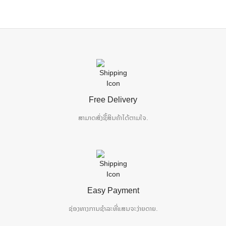
Free Delivery
ສາມາດສັ່ງຊື້ສິນຄ້າໄດ້ຕາມໃຈ.
Easy Payment
ຊ່ອງທາງການຊຳລະທີ່ແສນຈະງ່າຍດາຍ.