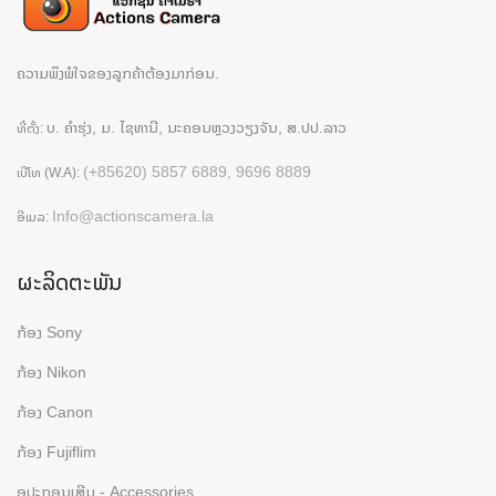
ຄວາມພຶງພໍໃຈຂອງລູກຄ້າຕ້ອງມາກ່ອນ.
ບ. ຄຳຮຸ່ງ, ມ. ໄຊທານີ, ນະຄອນຫຼວງວຽງຈັນ, ສ.ປປ.ລາວ
ທີ່ຕັ້ງ:
(+85620) 5857 6889, 9696 8889
ເບີໂທ (W.A):
Info@actionscamera.la
ອີເມລ:
ຜະລິດຕະພັນ
ກ້ອງ Sony
ກ້ອງ Nikon
ກ້ອງ Canon
ກ້ອງ Fujiflim
ອຸປະກອນເສີມ - Accessories