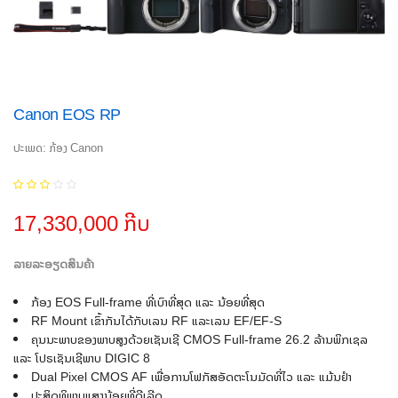
Canon EOS RP
ປະເພດ: ກ້ອງ Canon
17,330,000 ກີບ
ລາຍລະອຽດສິນຄ້າ
ກ້ອງ EOS Full-frame ທີ່ເບົາທີ່ສຸດ ແລະ ນ້ອຍທີ່ສຸດ
RF Mount ເຂົ້າກັນໄດ້ກັບເລນ RF ແລະເລນ EF/EF-S
ຄຸນນະພາບຂອງພາບສູງດ້ວຍເຊັນເຊີ CMOS Full-frame 26.2 ລ້ານພິກເຊລ
ແລະ ໂປຣເຊັນເຊີພາບ DIGIC 8
Dual Pixel CMOS AF ເພື່ອການໂຟກັສອັດຕະໂນມັດທີ່ໄວ ແລະ ແມ້ນຢຳ
ປະສິດທິພາບແສງນ້ອຍທີ່ດີເລີດ