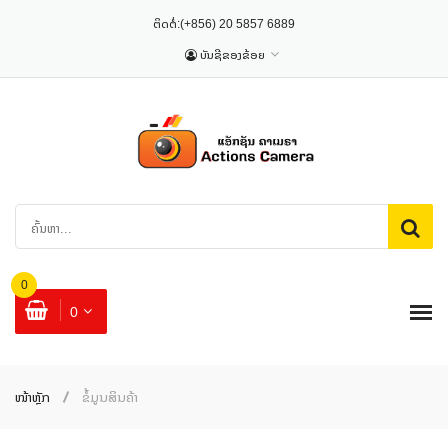
ຕິດຕໍ່:
(+856) 20 5857 6889
ບັນຊີຂອງຂ້ອຍ
0
0
ໜ້າຫຼັກ
ຂໍ້ມູນສິນຄ້າ