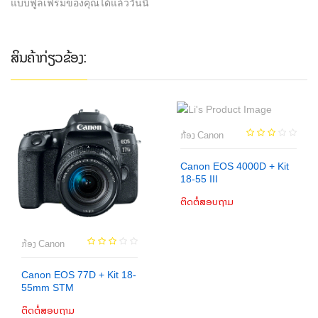
ສິນຄ້າກ່ຽວຂ້ອງ:
ກ້ອງ Canon
Canon EOS 4000D + Kit
18-55 III
ຕິດຕໍ່ສອບຖາມ
ເພີ່ມເຂົ້າກະຕ່າ
ກ້ອງ Canon
Canon EOS 77D + Kit 18-
55mm STM
ຕິດຕໍ່ສອບຖາມ
ເພີ່ມເຂົ້າກະຕ່າ