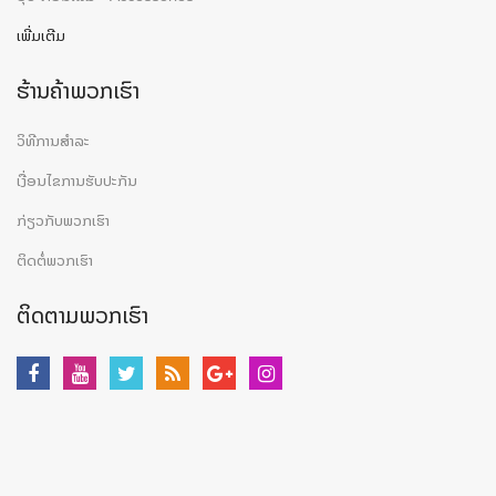
ເພີ່ມເຕີມ
ຮ້ານຄ້າພວກເຮົາ
ວິທີການສຳລະ
ເງື່ອນໄຂການຮັບປະກັນ
ກ່ຽວກັບພວກເຮົາ
ຕິດຕໍ່ພວກເຮົາ
ຕິດຕາມພວກເຮົາ