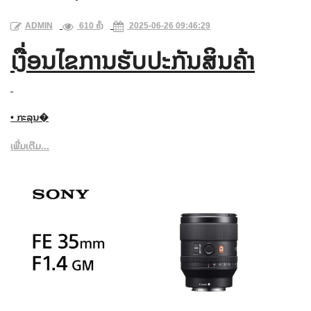
ADMIN
610 ຄັ້ງ
2025-06-26 09:46:29
ເງື່ອນໄຂການຮັບປະກັນສິນຄ້າ
• ກະລຸນ�
ເພີ່ມເຕີມ...