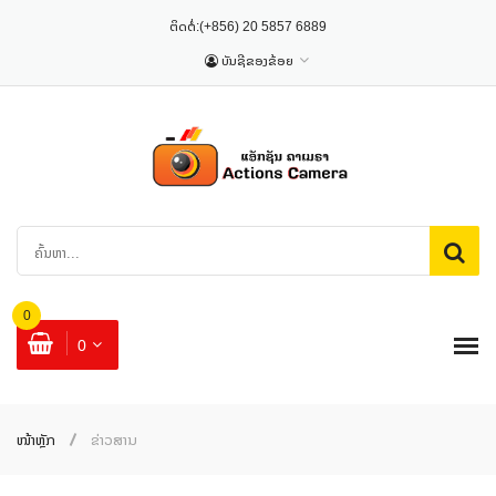
ຕິດຕໍ່:
(+856) 20 5857 6889
ບັນຊີຂອງຂ້ອຍ
0
0
ໜ້າຫຼັກ
ຂ່າວສານ