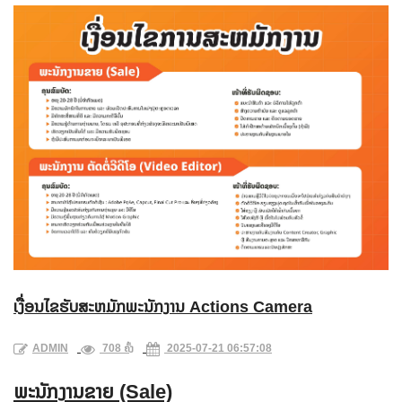
ເງື່ອນໄຂຮັບສະຫມັກພະນັກງານ Actions Camera
ADMIN
708 ຄັ້ງ
2025-07-21 06:57:08
ພະນັກງານຂາຍ (Sale)