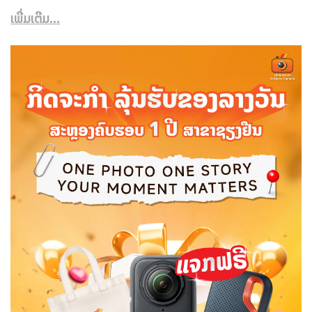
ເພີ່ມເຕີມ...