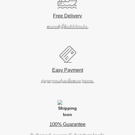
Free Delivery
ສາມາດສັ່ງຊື້ສິນຄ້າໄດ້ຕາມໃຈ.
Easy Payment
ຊ່ອງທາງການຊຳລະທີ່ແສນຈະງ່າຍດາຍ.
100% Guarantee
ສິນຄ້າຂອງແທ້, ຄຸນນະພາບດີ, ຮັບປະກັນສູນໂດຍກົງ.