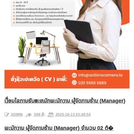
ເງື່ອນໄຂການຮັບສະຫມັກພະນັກງານ ຜູ້ຈັດການຮ້ານ (Manager)
ADMIN
599 ຄັ້ງ
2025-10-13 03:48:54
ພະນັກງານ ຜູ້ຈັດການຮ້ານ (Manager) ຈຳນວນ 02 ຕໍ�