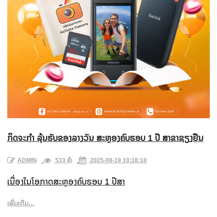
ກິດຈະກຳ ລຸ້ນຮັບຂອງລາງວັນ ສະຫຼອງຄົບຮອບ 1 ປີ ສາຂາຊຽງຢືນ
ADMIN
533 ຄັ້ງ
2025-08-19 10:18:18
ເນື່ອງໃນໂອກາດສະຫຼອງຄົບຮອບ 1 ປີສາ
ເພີ່ມເຕີມ...