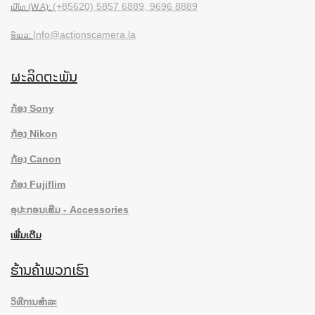
(+85620) 5857 6889, 9696 8889
ເບີໂທ (W.A):
Info@actionscamera.la
ອີເມລ:
ຜະລິດຕະພັນ
ກ້ອງ Sony
ກ້ອງ Nikon
ກ້ອງ Canon
ກ້ອງ Fujiflim
ອຸປະກອນເສີມ - Accessories
ເພີ່ມເຕີມ
ຮ້ານຄ້າພວກເຮົາ
ວິທີການສຳລະ