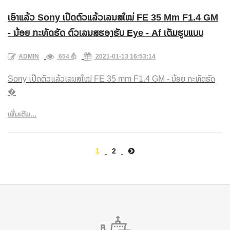
ເອົາແລ້ວ Sony ເປີດຕົວແລ້ວເລນສໃໝ່ FE 35 Mm F1.4 GM
- ນ້ອຍ ກະທັດຮັດ ຕົວເລນສຮອງຮັບ Eye - Af ເຕັມຮູບແບບ
ADMIN
654 ຄັ້ງ
2021-01-13 16:53:14
Sony ເປີດຕົວແລ້ວເລນສໃໝ່ FE 35 mm F1.4 GM - ນ້ອຍ ກະທັດຮັດ
�
ເພີ່ມເຕີມ...
1
2