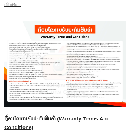
ເພີ່ມເຕີມ...
ເງື່ອນໄຂການຮັບປະກັນສິນຄ້າ (Warranty Terms And
Conditions)