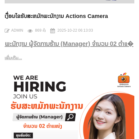
ເງື່ອນໄຂຮັບສະຫມັກພະນັກງານ Actions Camera
ADMIN
869 ຄັ້ງ
2025-10-22 06:13:03
ພະນັກງານ ຜູ້ຈັດການຮ້ານ (Manager) ຈຳນວນ 02 ຕໍາແ�
ເພີ່ມເຕີມ...