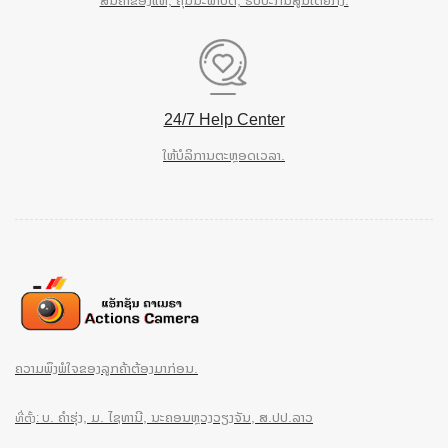
24/7 Help Center
ໃຫ້ບໍລິການຕະຫຼອດເວລາ.
ຄວາມພຶງພໍໃຈຂອງລູກຄ້າຕ້ອງມາກ່ອນ.
ບ. ຄຳຮຸ່ງ, ມ. ໄຊທານີ, ນະຄອນຫຼວງວຽງຈັນ, ສ.ປປ.ລາວ
ທີ່ຕັ້ງ: