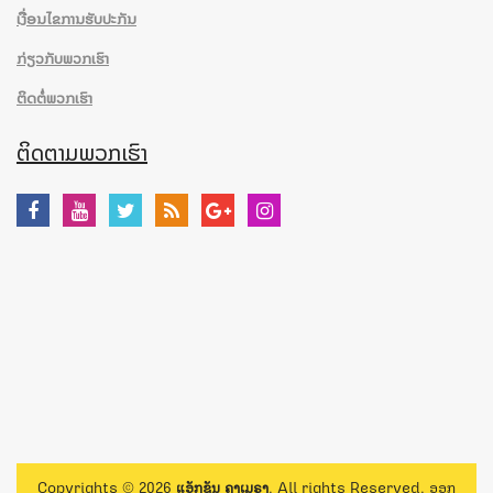
ເງື່ອນໄຂການຮັບປະກັນ
ກ່ຽວກັບພວກເຮົາ
ຕິດຕໍ່ພວກເຮົາ
ຕິດຕາມພວກເຮົາ
Copyrights © 2026
ແອັກຊັນ ຄາເມຣາ
. All rights Reserved. ອອກ